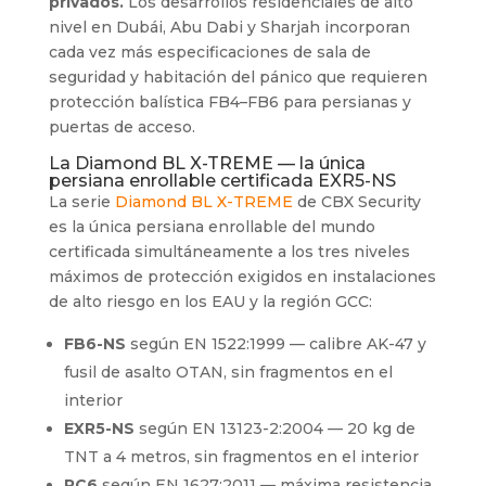
privados.
Los desarrollos residenciales de alto
nivel en Dubái, Abu Dabi y Sharjah incorporan
cada vez más especificaciones de sala de
seguridad y habitación del pánico que requieren
protección balística FB4–FB6 para persianas y
puertas de acceso.
La Diamond BL X-TREME — la única
persiana enrollable certificada EXR5-NS
La serie
Diamond BL X-TREME
de CBX Security
es la única persiana enrollable del mundo
certificada simultáneamente a los tres niveles
máximos de protección exigidos en instalaciones
de alto riesgo en los EAU y la región GCC:
FB6-NS
según EN 1522:1999 — calibre AK-47 y
fusil de asalto OTAN, sin fragmentos en el
interior
EXR5-NS
según EN 13123-2:2004 — 20 kg de
TNT a 4 metros, sin fragmentos en el interior
RC6
según EN 1627:2011 — máxima resistencia