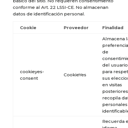
básico del sitio. No requieren consentimiento
conforme al Art. 22 LSSI-CE. No almacenan
datos de identificación personal.
Cookie
Proveedor
Finalidad
Almacena l
preferenci
de
consentimi
del usuario
cookieyes-
para respe
CookieYes
consent
sus elecci
en visitas
posteriores
recopila da
personales
identificabl
Recuerda e
idioma