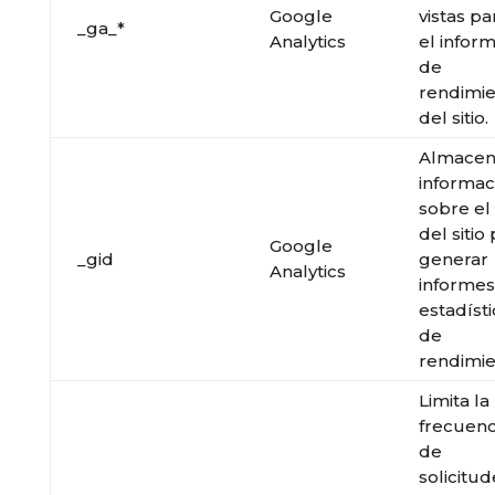
Google
vistas pa
_ga_*
Analytics
el infor
de
rendimi
del sitio.
Almacen
informac
sobre el
del sitio
Google
_gid
generar
Analytics
informes
estadíst
de
rendimie
Limita la
frecuenc
de
solicitud