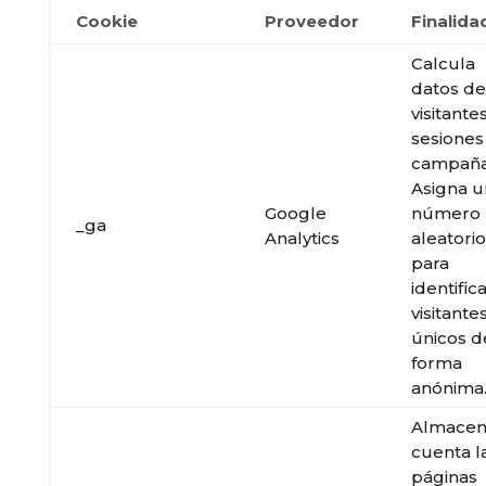
Cookie
Proveedor
Finalida
Calcula
datos de
visitantes
sesiones
campaña
Asigna u
Google
número
_ga
Analytics
aleatorio
para
identific
visitante
únicos d
forma
anónima
Almacen
cuenta l
páginas