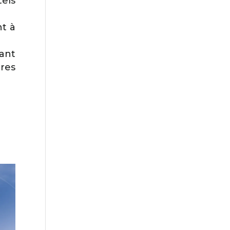
tels
nt à
ant
ires