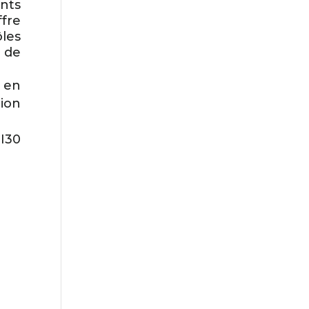
nts
fre
ôles
 de
 en
tion
EI30