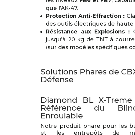
les niveaux
FB6 et FB7
, capabl
que l’AK-47.
Protection Anti-Effraction :
Cla
des outils électriques de haut
Résistance aux Explosions :
C
jusqu’à 20 kg de TNT à courte 
(sur des modèles spécifiques 
Solutions Phares de CBX
Défense
Diamond BL X-Treme 
Référence du Blin
Enroulable
Notre produit phare pour les b
et les entrepôts de mat