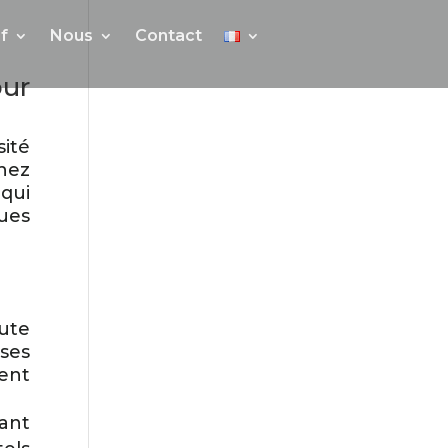
f
Nous
Contact
ur
ité
Chez
qui
ques
ute
ses
sent
nant