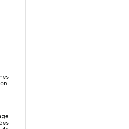
mes
on,
tage
sées