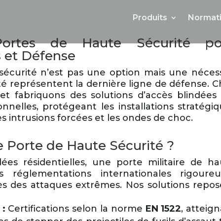
Produits
Normati
 Portes de Haute Sécurité po
s et Défense
sécurité n’est pas une option mais une nécess
ité représentent la dernière ligne de défense. 
t fabriquons des solutions d’accès blindées 
nelles, protégeant les installations stratégi
es intrusions forcées et les ondes de choc.
ne Porte de Haute Sécurité ?
ées résidentielles, une porte militaire de ha
 réglementations internationales rigoureu
rès des attaques extrêmes. Nos solutions repo
 :
Certifications selon la norme
EN 1522
, atteig