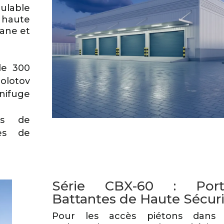
ulable
 haute
tane et
de 300
Molotov
nifuge
es de
es de
Série CBX-60 : Port
Battantes de Haute Sécur
Pour les accès piétons dans 