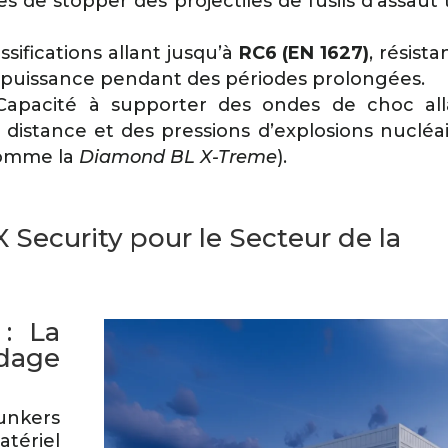
es de stopper des projectiles de fusils d’assaut 
ssifications allant jusqu’à
RC6 (EN 1627)
, résista
e puissance pendant des périodes prolongées.
apacité à supporter des ondes de choc all
distance et des pressions d’explosions nucléa
comme la
Diamond BL X-Treme
).
 Security pour le Secteur de la
: La
dage
unkers
ériel