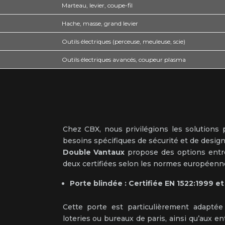
Marteau, levier, coupe-fil
Hache, masse, grand levier
Outils électriques (perceuse, meuleuse, scie)
Outils électriques avancés, coupeur plasma
Chez CBX, nous privilégions les solutions
besoins spécifiques de sécurité et de design
Double Vantaux
propose des options entre
deux certifiées selon les normes européenne
Porte blindée : Certifiée EN 1522:1999 et
Cette porte est particulièrement adaptée
loteries ou bureaux de paris, ainsi qu’aux e