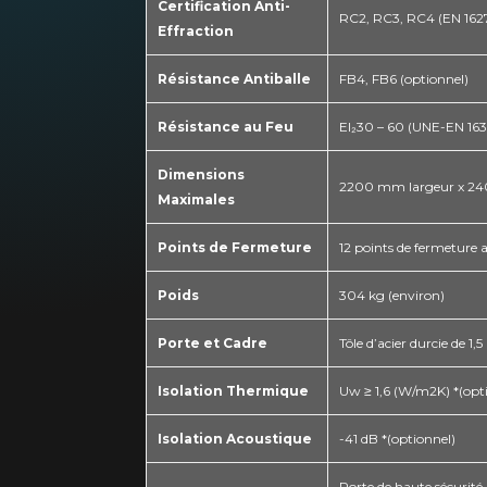
Certification Anti-
RC2, RC3, RC4 (EN 162
Effraction
Résistance Antiballe
FB4, FB6 (optionnel)
Résistance au Feu
El₂30 – 60 (UNE-EN 163
Dimensions
2200 mm largeur x 2
Maximales
Points de Fermeture
12 points de fermeture 
Poids
304 kg (environ)
Porte et Cadre
Tôle d’acier durcie de 1
Isolation Thermique
Uw ≥ 1,6 (W/m2K) *(opt
Isolation Acoustique
-41 dB *(optionnel)
Porte de haute sécurité