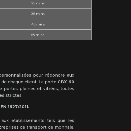
25 mins
35 mins
45 mins
55 mins
 personnalisées pour répondre aux
 de chaque client. La porte
CBX 60
 portes pleines et vitrées, toutes
s strictes.
 EN 1627:2011.
 aux établissements tels que les
ntreprises de transport de monnaie,