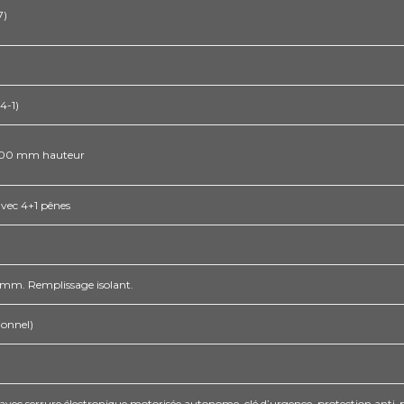
7)
4-1)
400 mm hauteur
avec 4+1 pênes
,5 mm. Remplissage isolant.
ionnel)
 avec serrure électronique motorisée autonome, clé d’urgence, protection anti-p