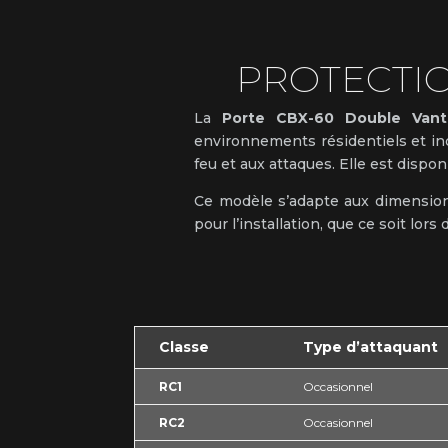
PROTECTIO
La
Porte CBX-60 Double Vant
environnements résidentiels et ind
feu et aux attaques. Elle est disp
Ce modèle s’adapte aux dimensions
pour l’installation, que ce soit lor
Classe
Type d’attaquant
RC1
Occasionnel
RC2
Occasionnel