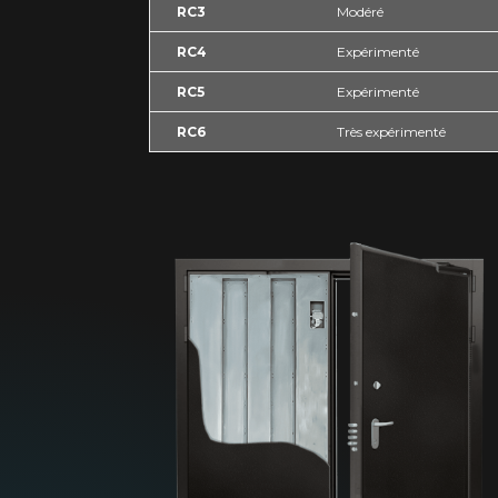
RC3
Modéré
RC4
Expérimenté
RC5
Expérimenté
RC6
Très expérimenté