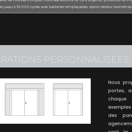
e jusqu’à 35 000 cycles avec batteries remplaçables, option lecteur biométriq
RATIONS PERSONNALISÉES
Nous prop
portes, 
chaque 
exemples 
des pann
agenceme
sont la 